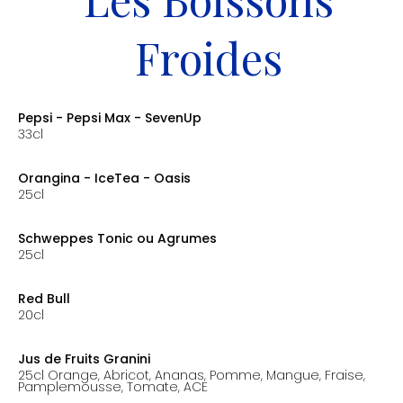
Froides
Pepsi - Pepsi Max - SevenUp
33cl
prix: 4.00€
Orangina - IceTea - Oasis
25cl
prix: 4.00€
Schweppes Tonic ou Agrumes
25cl
prix: 4.00€
Red Bull
20cl
prix: 5.00€
Jus de Fruits Granini
25cl Orange, Abricot, Ananas, Pomme, Mangue, Fraise,
Pamplemousse, Tomate, ACE