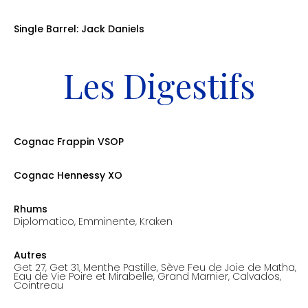
prix: 12.00€
Single Barrel: Jack Daniels
prix: 9.00€
Les Digestifs
Cognac Frappin VSOP
4cl: 10.00€
Cognac Hennessy XO
4cl: 25.00€
Rhums
Diplomatico, Emminente, Kraken
4cl: 12.00€
Autres
Get 27, Get 31, Menthe Pastille, Sève Feu de Joie de Matha,
Eau de Vie Poire et Mirabelle, Grand Marnier, Calvados,
Cointreau
4cl: 7.50€