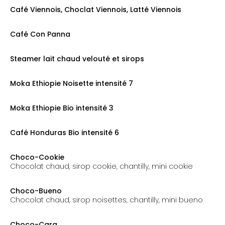
Café Viennois, Choclat Viennois, Latté Viennois
prix: 6.50€
Café Con Panna
prix: 3.50€
Steamer lait chaud velouté et sirops
prix: 5.50€
Moka Ethiopie Noisette intensité 7
prix: 5.50€
Moka Ethiopie Bio intensité 3
prix: 4.50€
Café Honduras Bio intensité 6
prix: 4.50€
Choco-Cookie
chocolat chaud, sirop cookie, chantilly, mini cookie
prix: 7.50€
Choco-Bueno
chocolat chaud, sirop noisettes, chantilly, mini bueno
prix: 7.50€
Choco-Cara