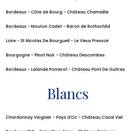
Le Verre: 12cl: 5.50€ / La Bouteille: 75cl: 27.00€
Bordeaux - Côte de Bourg - Château Chamaille
Le Verre: 12cl: 6.50€ / La Bouteille: 75cl: 29.00€
Bordeaux - Mouton Cadet - Baron de Rothschild
Le Verre: 12cl: 7.50€ / La Bouteille: 75cl: 38.00€
Loire - St Nicolas De Bourgueil - Le Vieux Pressoir
Le Verre: 12cl: 6.50€ / La Bouteille: 75cl: 32.00€
Bourgogne - Pinot Noir - Château Descombes
Le Verre: 12cl: 7.00€ / La Bouteille: 75cl: 35.00€
Bordeaux - Lalande Pomerol - Château Pont De Guîtres
Le Verre: 12cl: 45.00€
Blancs
Chardonnay Viognier - Pays d'Oc - Château Cazal Viel
Le Verre: 12cl: 6.50€ / La Bouteille: 75cl: 29.00€