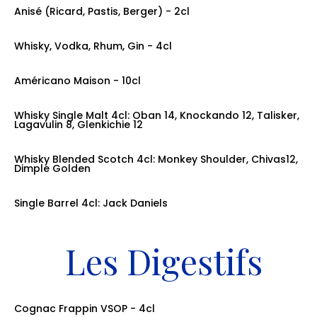
Anisé (Ricard, Pastis, Berger) - 2cl
prix: 5.50€
Whisky, Vodka, Rhum, Gin - 4cl
prix: 7.50€
Américano Maison - 10cl
prix: 11.00€
Whisky Single Malt 4cl: Oban 14, Knockando 12, Talisker,
Lagavulin 8, Glenkichie 12
prix: 12.00€
Whisky Blended Scotch 4cl: Monkey Shoulder, Chivas12,
Dimple Golden
prix: 12.00€
Single Barrel 4cl: Jack Daniels
prix: 12.00€
Les Digestifs
Cognac Frappin VSOP - 4cl