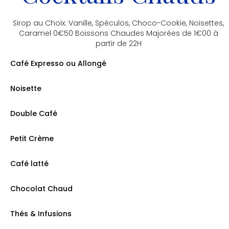
Sirop au Choix: Vanille, Spéculos, Choco-Cookie, Noisettes,
Caramel 0€50 Boissons Chaudes Majorées de 1€00 à
partir de 22H
Café Expresso ou Allongé
prix: 2.00€
Noisette
prix: 2.30€
Double Café
prix: 3.70€
Petit Crème
prix: 2.70€
Café latté
prix: 3.70€
Chocolat Chaud
prix: 4.20€
Thés & Infusions
prix: 4.00€