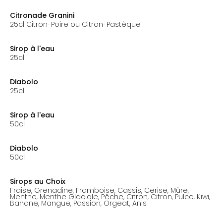
prix: 4.00€
Citronade Granini
25cl Citron-Poire ou Citron-Pastèque
prix: 4.00€
Sirop à l'eau
25cl
prix: 3.00€
Diabolo
25cl
prix: 3.50€
Sirop à l'eau
50cl
prix: 3.50€
Diabolo
50cl
prix: 5.00€
Sirops au Choix
Fraise, Grenadine, Framboise, Cassis, Cerise, Mûre,
Menthe, Menthe Glaciale, Pêche, Citron, Citron, Pulco, Kiwi,
Banane, Mangue, Passion, Orgeat, Anis