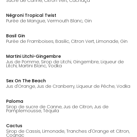
Sucre de Canne, Citron Vert, Cachaça
prix: 11.00€
Négroni Tropical Twist
Purée de Mangue, Vermouth Blanc, Gin
prix: 11.00€
Basil Gin
Purée de Framboises, Basilic, Citron Vert, Limonade, Gin
prix: 11.00€
Martini Litchi-Gingembre
Jus de Pomme, Sirop de Litchi, Gingembre, Liqueur de
Litchi, Martini Blanc, Vodka
prix: 11.00€
Sex On The Beach
Jus d'Orange, Jus de Cranberry, Liqueur de Pêche, Vodka
prix: 11.00€
Paloma
Sirop de sucre de Canne, Jus de Citron, Jus de
Pamplemousse, Téquila
prix: 11.00€
Cactus
Sirop de Cassis, Limonade, Tranches d'Orange et Citron,
Cognac