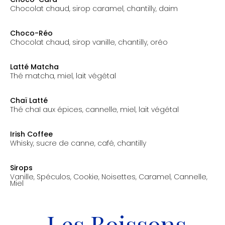
chocolat chaud, sirop caramel, chantilly, daim
prix: 7.50€
Choco-Réo
chocolat chaud, sirop vanille, chantilly, oréo
prix: 7.50€
Latté Matcha
thé matcha, miel, lait végétal
prix: 7.00€
Chaï Latté
thé chaï aux épices, cannelle, miel, lait végétal
prix: 7.00€
Irish Coffee
Whisky, sucre de canne, café, chantilly
prix: 12.00€
Sirops
Vanille, Spéculos, Cookie, Noisettes, Caramel, Cannelle,
Miel
prix: 0.50€
Les Boissons