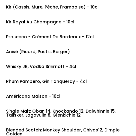
Kir (Cassis, Mure, Pêche, Framboise) - 10cl
prix: 6.00€
Kir Royal Au Champagne - 10cl
prix: 10.00€
Prosecco - Crément De Bordeaux - 12cl
prix: 6.00€
Anisé (Ricard, Pastis, Berger)
prix: 5.50€
Whisky JB, Vodka Smirnoff - 4cl
prix: 7.50€
Rhum Pampero, Gin Tanqueray - 4cl
prix: 7.50€
Américano Maison - 10cl
prix: 11.00€
Single Malt: Oban 14, Knockando 12, Dalwhinnie 15,
Talisker, Lagavulin 8, Glenkichie 12
prix: 12.00€
Blended Scotch: Monkey Shoulder, Chivas12, Dimple
Golden