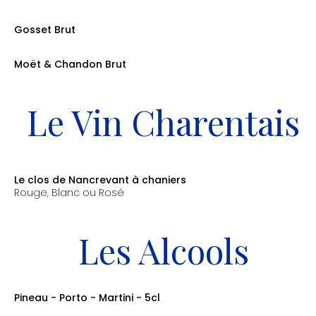
Gosset Brut
La Coupe: 10cl: 10.00€ / La Bouteille: 70cl: 90.00€
Moët & Chandon Brut
La Coupe: 10cl: 10.00€ / La Bouteille: 70cl: 90.00€
Le Vin Charentais
Le clos de Nancrevant à chaniers
Rouge, Blanc ou Rosé
Le verre: 4.50€ / 25cl: 7.50€ / 50cl: 14.00€ / 75cl: 20.00€
Les Alcools
Pineau - Porto - Martini - 5cl
prix: 5.50€